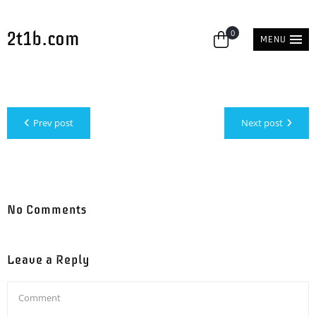
2t1b.com
0
MENU
Prev post
Next post
No Comments
Leave a Reply