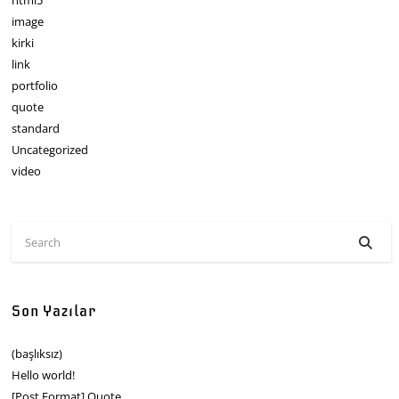
html5
image
kirki
link
portfolio
quote
standard
Uncategorized
video
Son Yazılar
(başlıksız)
Hello world!
[Post Format] Quote