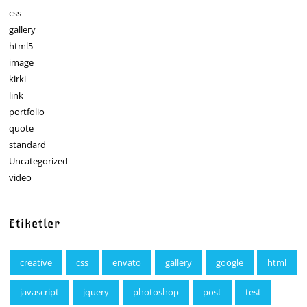
css
gallery
html5
image
kirki
link
portfolio
quote
standard
Uncategorized
video
Etiketler
creative
css
envato
gallery
google
html
javascript
jquery
photoshop
post
test