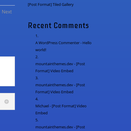
[Post Format] Tiled Gallery
Next
Recent Comments
A WordPress Commenter
-
Hello
world!
mountainthemes.dev
-
[Post
Format] Video Embed
mountainthemes.dev
-
[Post
Format] Video Embed
Michael
-
[Post Format] Video
Embed
mountainthemes.dev
-
[Post