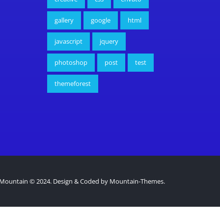
gallery
google
html
javascript
jquery
photoshop
post
test
themeforest
Mountain © 2024. Design & Coded by
Mountain-Themes
.