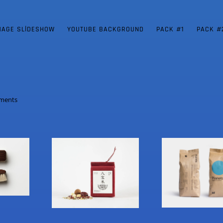
MAGE SLIDESHOW
YOUTUBE BACKGROUND
PACK #1
PACK #
ments