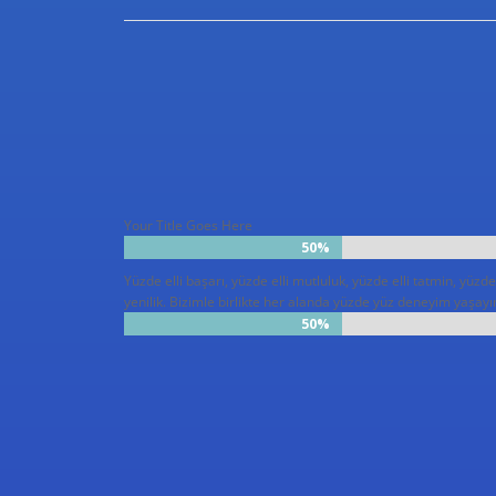
Your Title Goes Here
50%
50%
Yüzde elli başarı, yüzde elli mutluluk, yüzde elli tatmin, yüzde 
yenilik. Bizimle birlikte her alanda yüzde yüz deneyim yaşayı
50%
50%