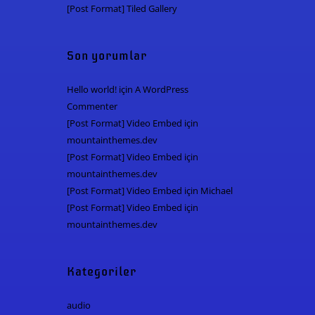
[Post Format] Tiled Gallery
Son yorumlar
Hello world!
için
A WordPress
Commenter
[Post Format] Video Embed
için
mountainthemes.dev
[Post Format] Video Embed
için
mountainthemes.dev
[Post Format] Video Embed
için
Michael
[Post Format] Video Embed
için
mountainthemes.dev
Kategoriler
audio