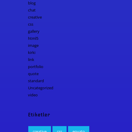
blog
chat
creative
css
gallery
html5
image
kirki
link
portfolio
quote
standard
Uncategorized
video
Etiketler
creative
css
envato