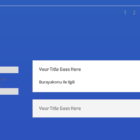
1
2
Your Title Goes Here
elli
Burayakonu ile ilgili
n.
Your Title Goes Here