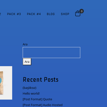
0
2
PACK #3
PACK #4
BLOG
SHOP
Ara
Ara
Recent Posts
(başlıksız)
Hello world!
[Post Format] Quote
[Post Format] Audio Hosted