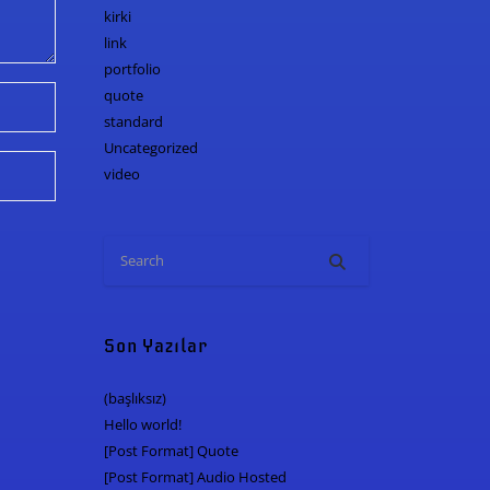
kirki
link
portfolio
quote
standard
Uncategorized
video
Son Yazılar
(başlıksız)
Hello world!
[Post Format] Quote
[Post Format] Audio Hosted