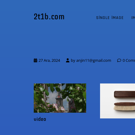
2t1b.com
SINGLE IMAGE
I
27 Ara, 2024
by
anjin11@gmail.com
0 Com
video